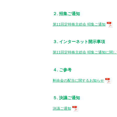
２. 招集ご通知
第11回定時株主総会 招集ご通知
３. インターネット開示事項
第11回定時株主総会 招集ご通知に関
４. ご参考
剰余金の配当に関するお知らせ
５. 決議ご通知
決議ご通知