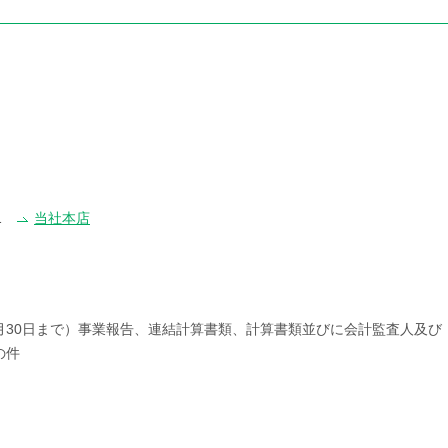
の1
当社本店
1年9月30日まで）事業報告、連結計算書類、計算書類並びに会計監査人及び
の件